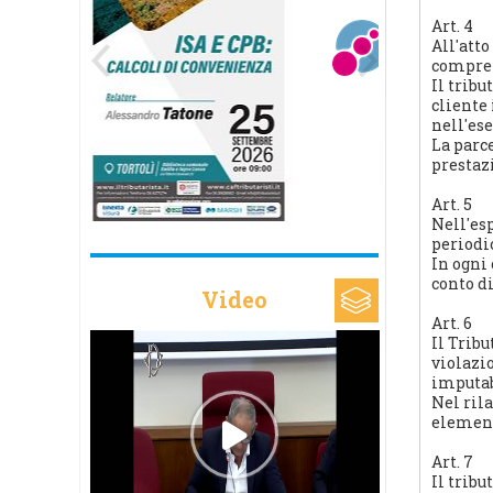
Art. 4
All'att
compren
Il trib
cliente 
nell'es
La parc
prestaz
Art. 5
Nell'esp
periodic
In ogni
conto d
Video
Art. 6
Il Tribu
violazi
imputab
Nel rila
element
Art. 7
Il trib