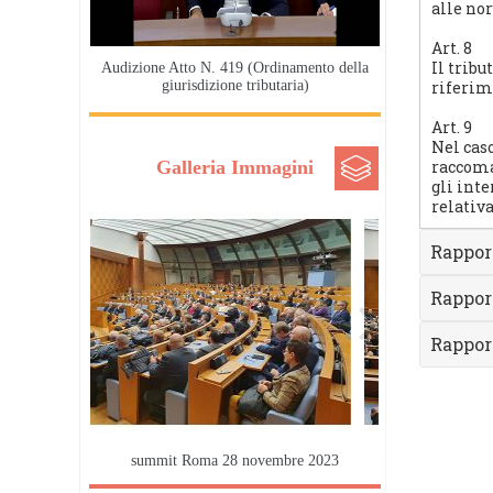
alle no
Art. 8
Il tribu
Audizione Atto N. 419 (Ordinamento della
giurisdizione tributaria)
riferime
Art. 9
Nel cas
Galleria Immagini
raccoma
gli inte
relativ
Rapporti
Rapporti
Rapport
summit Roma 28 novembre 2023