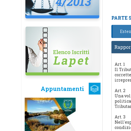
PARTE 
Esten
Rapporti
Art. 1
Il Tribu
corrett
irrepre
Appuntamenti
Art. 2
Una volt
politica
Tributar
Art. 3
Nell'es
condizi