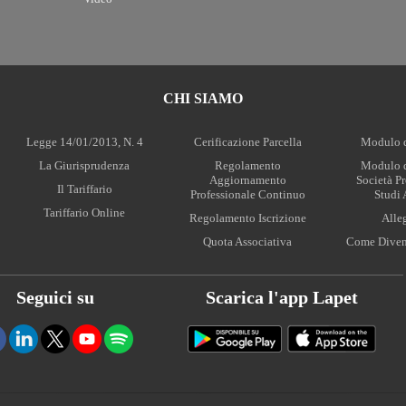
CHI SIAMO
Legge 14/01/2013, N. 4
Cerificazione Parcella
Modulo d
La Giurisprudenza
Regolamento
Modulo d
Aggiornamento
Società Pr
Il Tariffario
Professionale Continuo
Studi 
Tariffario Online
Regolamento Iscrizione
Alleg
Quota Associativa
Come Divent
Seguici su
Scarica l'app Lapet