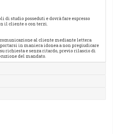
oli di studio posseduti e dovrà fare espresso
 il cliente o con terzi.
va comunicazione al cliente mediante lettera
portarsi in maniera idonea a non pregiudicare
 su richiesta e senza ritardo, previo rilascio di
secuzione del mandato.