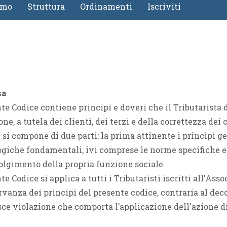
amo
Struttura
Ordinamenti
Iscriviti
4
Gallerie
Calendario e-Learning
Corsi in streaming
Calendario Territoriale
sa
nte Codice contiene principi e doveri che il Tributarista 
one, a tutela dei clienti, dei terzi e della correttezza de
e si compone di due parti: la prima attinente i principi g
giche fondamentali, ivi comprese le norme specifiche ed 
olgimento della propria funzione sociale.
te Codice si applica a tutti i Tributaristi iscritti all'Ass
rvanza dei principi del presente codice, contraria al deco
sce violazione che comporta l’applicazione dell'azione d