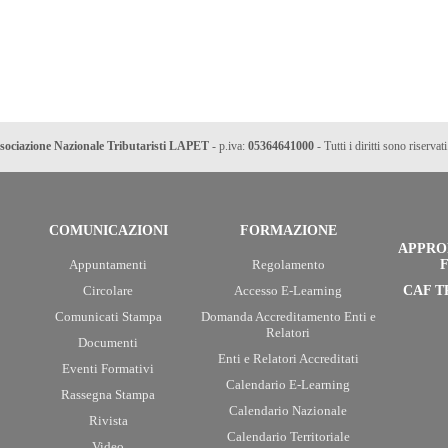
sociazione Nazionale Tributaristi LAPET
- p.iva:
05364641000
- Tutti i diritti sono riservati
COMUNICAZIONI
FORMAZIONE
APPRO
Appuntamenti
Regolamento
F
Circolare
Accesso E-Learning
CAF T
Comunicati Stampa
Domanda Accreditamento Enti e
Relatori
Documenti
Enti e Relatori Accreditati
Eventi Formativi
Calendario E-Learning
Rassegna Stampa
Calendario Nazionale
Rivista
Calendario Territoriale
Video