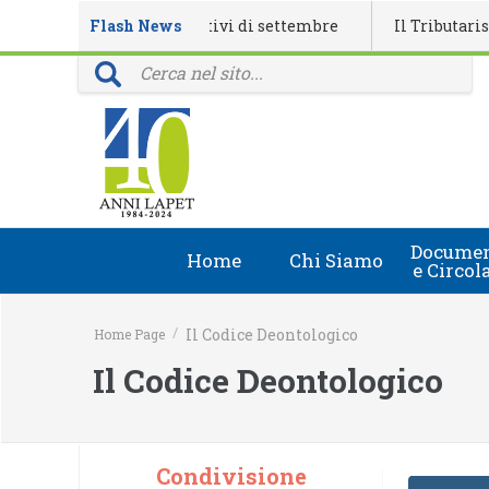
lendario eventi formativi di settembre
Flash News
Il Tributarista n. 
ovinciali: 40 anni della rivista Il Tributarista
Documen
Home
Chi Siamo
e Circol
Chi Siamo
Circolari
/
Il Codice Deontologico
Home Page
Lapet in Italia
Document
Il Codice Deontologico
Guida lapet
Marchio Registrato
Condivisione
Contatti