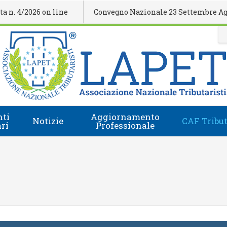
4/2026 on line
Convegno Nazionale 23 Settembre Agrigen
ti
Aggiornamento
Notizie
CAF Tribut
ari
Professionale
Comunicati Stampa
Regolamento
i
Eventi Formativi
Accesso e-Learning
Rassegna Stampa
Domanda Accreditamento Enti e Relatori
Rivista
Enti e Relatori
Video
Calendario Nazionale