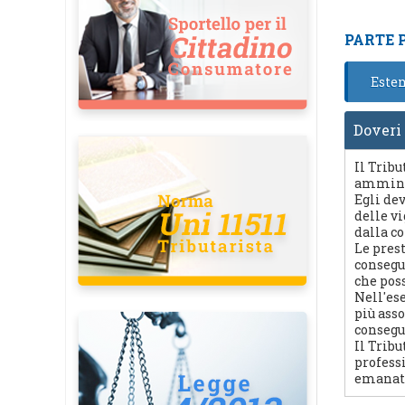
PARTE 
Esten
Doveri 
Il Tribu
amminis
Egli de
delle v
dalla co
Le pres
consegu
che poss
Nell'es
più asso
consegu
Il Tribu
profess
emanati