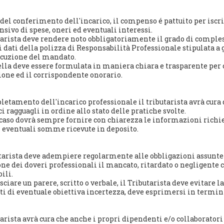
o del conferimento dell'incarico, il compenso é pattuito per is
sivo di spese, oneri ed eventuali interessi.
utarista deve rendere noto obbligatoriamente il grado di comples
i dati della polizza di Responsabilità Professionale stipulata a
ecuzione del mandato.
ella deve essere formulata in maniera chiara e trasparente per c
ione ed il corrispondente onorario.
letamento dell'incarico professionale il tributarista avrà cura 
i ragguagli in ordine allo stato delle pratiche svolte.
 caso dovrà sempre fornire con chiarezza le informazioni richies
i eventuali somme ricevute in deposito.
tarista deve adempiere regolarmente alle obbligazioni assunte ne
one dei doveri professionali il mancato, ritardato o negligente 
ili.
sciare un parere, scritto o verbale, il Tributarista deve evitare 
i di eventuale obiettiva incertezza, deve esprimersi in termini 
utarista avrà cura che anche i propri dipendenti e/o collaborat