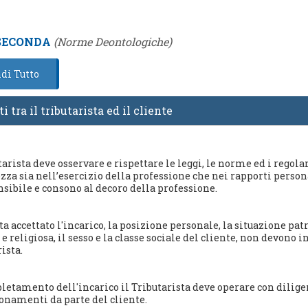
SECONDA
(Norme Deontologiche)
di Tutto
 tra il tributarista ed il cliente
tarista deve osservare e rispettare le leggi, le norme ed i regol
ezza sia nell’esercizio della professione che nei rapporti pers
nsibile e consono al decoro della professione.
a accettato l'incarico, la posizione personale, la situazione patr
 e religiosa, il sesso e la classe sociale del cliente, non devono
ista.
pletamento dell'incarico il Tributarista deve operare con dilige
onamenti da parte del cliente.