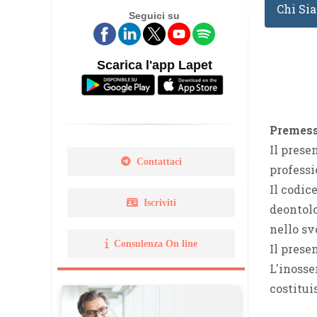
Chi Si
Seguici su
Legge 14 gennaio 2013 N. 
Norma Uni 11511
Scarica l'app Lapet
Premes
Il prese
Contattaci
professi
Il codic
Iscriviti
deontolo
nello sv
Consulenza On line
Il presen
L'inosse
costitui