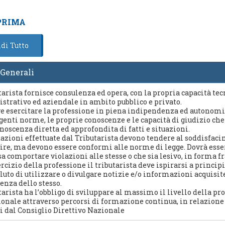
PRIMA
di Tutto
Generali
tarista fornisce consulenza ed opera, con la propria capacità tecni
trativo ed aziendale in ambito pubblico e privato.
ve esercitare la professione in piena indipendenza ed autonomia
igenti norme, le proprie conoscenze e le capacità di giudizio ch
noscenza diretta ed approfondita di fatti e situazioni.
tazioni effettuate dal Tributarista devono tendere al soddisfaci
ire, ma devono essere conformi alle norme di legge. Dovrà essere
a comportare violazioni alle stesse o che sia lesivo, in forma fr
ercizio della professione il tributarista deve ispirarsi a princ
luto di utilizzare o divulgare notizie e/o informazioni acquisit
enza dello stesso.
tarista ha l’obbligo di sviluppare al massimo il livello della p
ionale attraverso percorsi di formazione continua, in relazione
 dal Consiglio Direttivo Nazionale