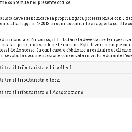
rme contenute nel presente codice.
tarista deve identificare la propria figura professionale con i tit
nto alla legge n. 4/2013 in ogni documento e rapporto scritto con
o di rinuncia all’incarico, il Tributarista deve darne tempesti
ndata o p.e.c. motivandone le ragioni. Egli deve comunque com
ressi dello stesso, In ogni caso, è obbligato a restituire al cliente
a ricevuta, la documentazione conservata in virtu’ e durante l’e
 tra il tributarista ed i colleghi
 tra il tributarista e terzi
i tra il tributarista e l'Associazione