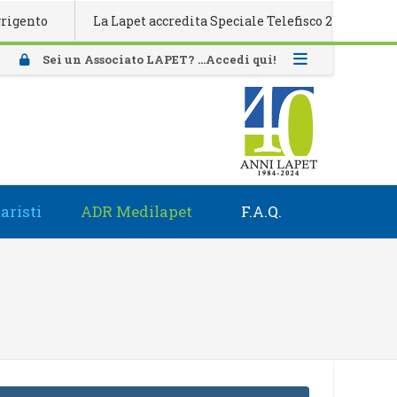
to
La Lapet accredita Speciale Telefisco 2026
Attiv
Sei un Associato LAPET? ...Accedi qui!
aristi
ADR Medilapet
F.A.Q.