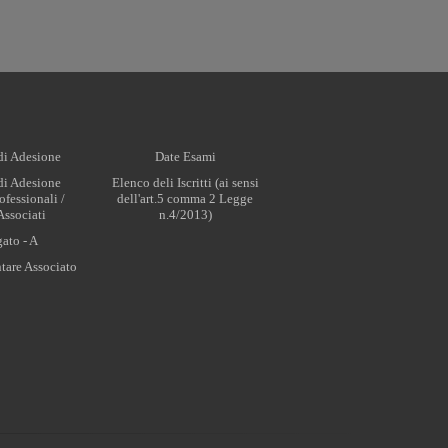
i Adesione
Date Esami
i Adesione
Elenco deli Iscritti (ai sensi
ofessionali /
dell'art.5 comma 2 Legge
Associati
n.4/2013)
ato - A
are Associato