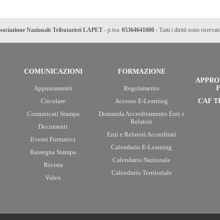
sociazione Nazionale Tributaristi LAPET
- p.iva:
05364641000
- Tutti i diritti sono riservati
COMUNICAZIONI
FORMAZIONE
APPRO
Appuntamenti
Regolamento
F
Circolare
Accesso E-Learning
CAF T
Comunicati Stampa
Domanda Accreditamento Enti e
Relatori
Documenti
Enti e Relatori Accreditati
Eventi Formativi
Calendario E-Learning
Rassegna Stampa
Calendario Nazionale
Rivista
Calendario Territoriale
Video