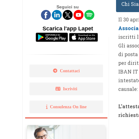
Chi Si
Seguici su
Legge 14 gennaio 2013 N. 
Il 30 ap
Norma Uni 11511
Associa
Scarica l'app Lapet
iscritti 
Gli asso
di posta
per dirit
IBAN IT
Contattaci
intestat
causale
Iscriviti
L’attest
Consulenza On line
richies