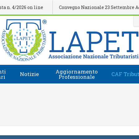
 4/2026 on line
Convegno Nazionale 23 Settembre Agrige
ti
Aggiornamento
Notizie
CAF Tribut
ari
Professionale
Comunicati Stampa
Regolamento
i
Eventi Formativi
Accesso e-Learning
Rassegna Stampa
Domanda Accreditamento Enti e Relatori
Rivista
Enti e Relatori
Video
Calendario Nazionale