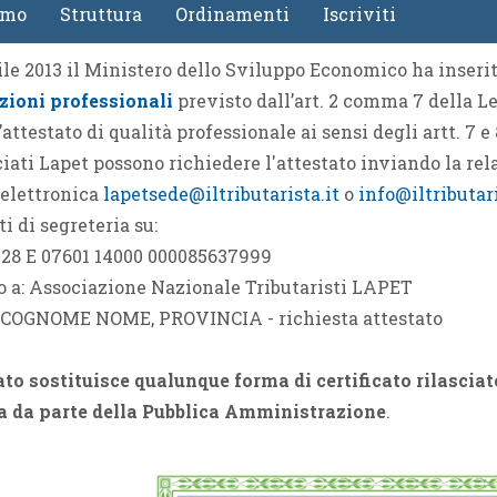
amo
Struttura
Ordinamenti
Iscriviti
4
Gallerie
Calendario e-Learning
rile 2013 il Ministero dello Sviluppo Economico ha inserit
Corsi in streaming
zioni professionali
previsto dall’art. 2 comma 7 della Le
Calendario Territoriale
l’attestato di qualità professionale ai sensi degli artt. 7 e
ciati Lapet possono richiedere l'attestato inviando la rela
 elettronica
lapetsede@iltributarista.it
o
info@iltributari
ti di segreteria su:
 28 E 07601 14000 000085637999
o a: Associazione Nazionale Tributaristi LAPET
: COGNOME NOME, PROVINCIA - richiesta attestato
ato sostituisce qualunque forma di certificato rilasciat
ta da parte della Pubblica Amministrazione
.