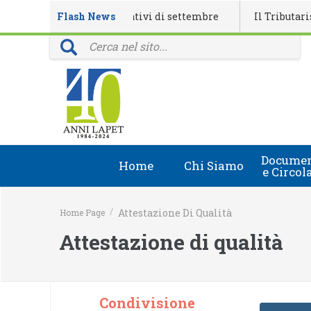
lendario eventi formativi di settembre
Flash News
Il Tributarista n.
rovinciali: 40 anni della rivista Il Tributarista
Documen
Home
Chi Siamo
e Circol
Chi Siamo
Circolari
/
Attestazione Di Qualità
Home Page
Lapet in Italia
Document
Attestazione di qualità
Guida lapet
Marchio Registrato
Condivisione
Contatti