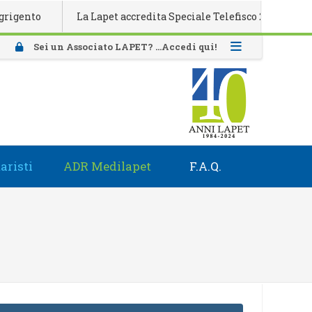
nto
La Lapet accredita Speciale Telefisco 2026
Attiv
Sei un Associato LAPET? ...Accedi qui!
aristi
ADR Medilapet
F.A.Q.