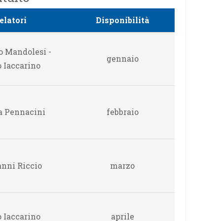
elatori
Disponibilità
o Mandolesi -
gennaio
 Iaccarino
a Pennacini
febbraio
nni Riccio
marzo
 Iaccarino
aprile