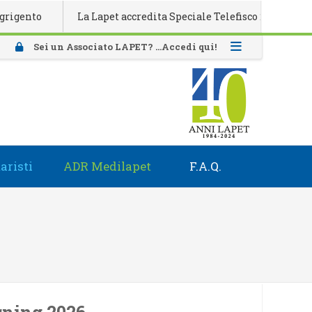
to
La Lapet accredita Speciale Telefisco 2026
Attiva
Sei un Associato LAPET? ...Accedi qui!
aristi
ADR Medilapet
F.A.Q.