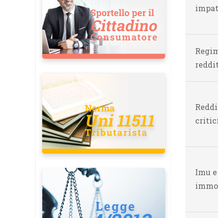
impat
Regim
reddit
Reddi
critic
Imu e
immob