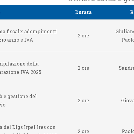
o
Durata
R
ma fiscale: adempimenti
Giulian
2 ore
izio anno e IVA
Paolo
mpilazione della
2 ore
Sandr
arazione IVA 2025
à e gestione del
2 ore
Giova
cio
 del Dlgs Irpef Ires con
2 ore
Paolo