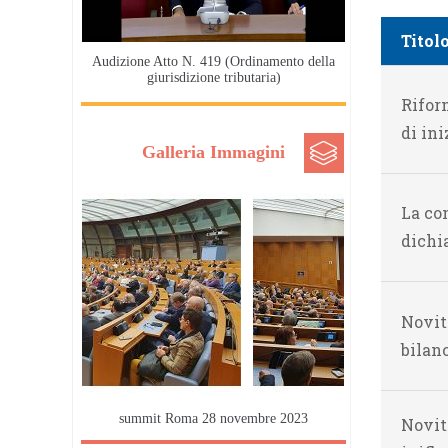
Titol
Audizione Atto N. 419 (Ordinamento della
giurisdizione tributaria)
Rifor
di in
Galleria Immagini
La co
dichi
Novit
bilan
summit Roma 28 novembre 2023
Novità