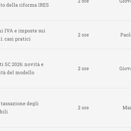
2 ore
Giov
to della riforma IRES
i IVA e imposte sui
2 ore
Paol
i: casi pratici
ti SC 2026: novità e
2 ore
Giov
ità del modello
 tassazione degli
2 ore
Mar
ili