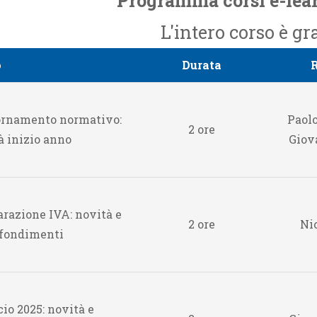
Programma corsi e-lea
4
Gallerie
Calendario e-Learning
L'intero corso è gr
Corsi in streaming
o
Durata
R
Calendario Territoriale
rnamento normativo:
Paolo
2 ore
à inizio anno
Giov
arazione IVA: novità e
2 ore
Nic
fondimenti
io 2025: novità e