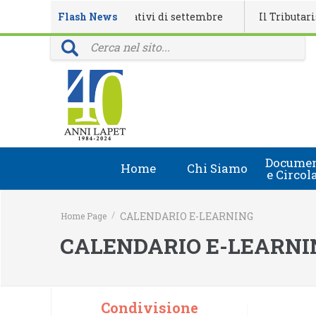
endario eventi formativi di settembre
Flash News
Il Tributarista n. 
ovinciali: 40 anni della rivista Il Tributarista
Documen
Home
Chi Siamo
e Circol
Chi Siamo
Circolari
/
CALENDARIO E-LEARNING
Home Page
Lapet in Italia
Document
CALENDARIO E-LEARNI
Guida lapet
Marchio Registrato
Condivisione
Contatti