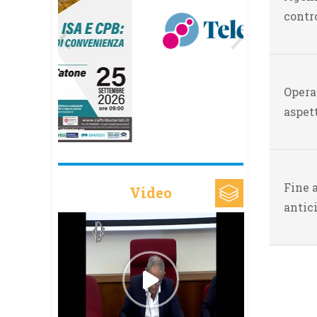
contro
Opera
aspett
Fine a
Video
antic