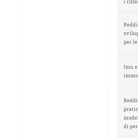
i rifl
Reddit
svilu
per le
Imu e
immob
Reddit
prati
modell
di pe