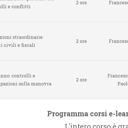
2 ore
Francesc
lli e conflitti
zioni straordinarie:
2 ore
Francesc
i civili e fiscali
nno: controlli e
Francesco
2 ore
ipazioni sulla manovra
Paol
Programma corsi e-lea
L'intero corso è gr