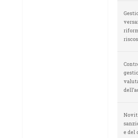
Gestio
versa
riform
risco
Contro
gesti
valut
dell’
Novit
sanzi
e del