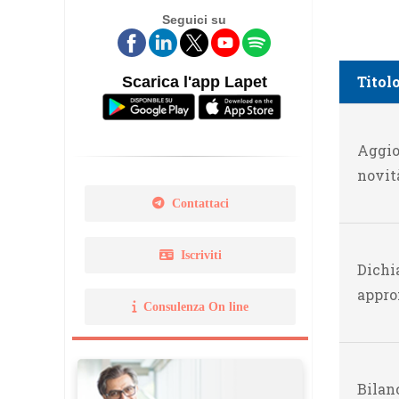
Seguici su
Legge 14 gennaio 2013 N. 
Norma Uni 11511
Titol
Scarica l'app Lapet
Aggio
novit
Contattaci
Iscriviti
Dichi
appro
Consulenza On line
Bilanc