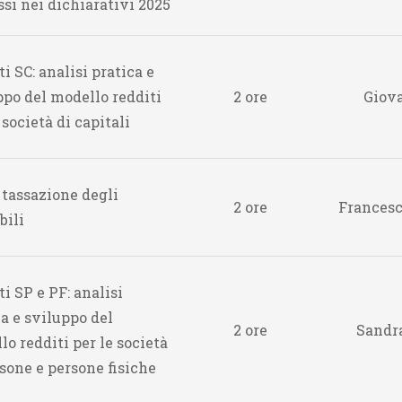
essi nei dichiarativi 2025
i SC: analisi pratica e
ppo del modello redditi
2 ore
Giova
 società di capitali
 tassazione degli
2 ore
Francesc
ili
i SP e PF: analisi
ca e sviluppo del
2 ore
Sandr
o redditi per le società
rsone e persone fisiche