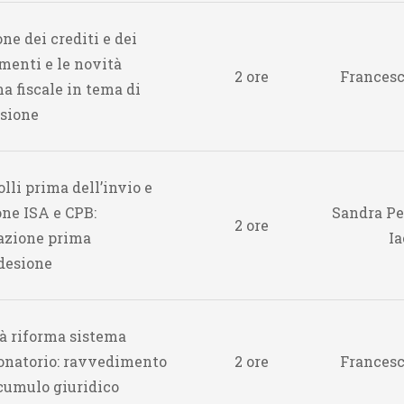
ne dei crediti e dei
menti e le novità
2 ore
Francesc
a fiscale in tema di
ssione
lli prima dell’invio e
one ISA e CPB:
Sandra Pe
2 ore
azione prima
Ia
adesione
à riforma sistema
onatorio: ravvedimento
2 ore
Francesc
 cumulo giuridico