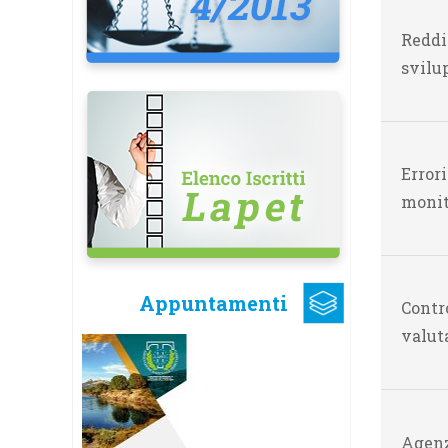
Reddi
svilu
Errori
monit
Appuntamenti
Contro
valut
Agenz