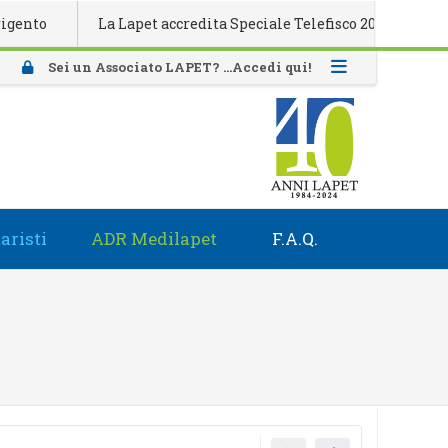
o
La Lapet accredita Speciale Telefisco 2026
Attivaz
Sei un Associato LAPET? ...Accedi qui!
aristi
ADR Medilapet
F.A.Q.