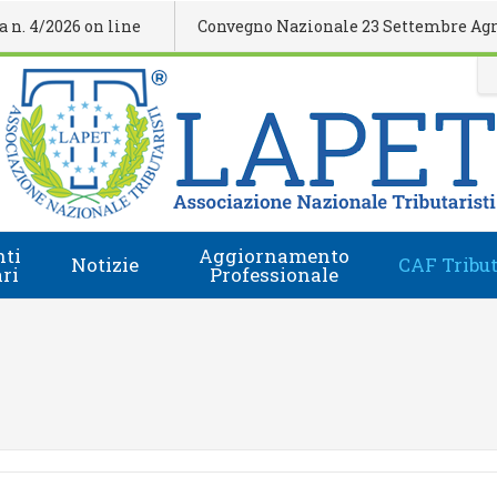
/2026 on line
Convegno Nazionale 23 Settembre Agrigent
ti
Aggiornamento
Notizie
CAF Tribut
ari
Professionale
Comunicati Stampa
Regolamento
i
Eventi Formativi
Accesso e-Learning
Rassegna Stampa
Domanda Accreditamento Enti e Relatori
Rivista
Enti e Relatori
Video
Calendario Nazionale