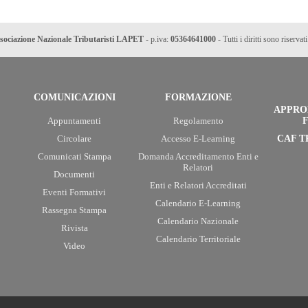
sociazione Nazionale Tributaristi LAPET
- p.iva:
05364641000
- Tutti i diritti sono riservati
COMUNICAZIONI
FORMAZIONE
APPRO
Appuntamenti
Regolamento
F
Circolare
Accesso E-Learning
CAF T
Comunicati Stampa
Domanda Accreditamento Enti e
Relatori
Documenti
Enti e Relatori Accreditati
Eventi Formativi
Calendario E-Learning
Rassegna Stampa
Calendario Nazionale
Rivista
Calendario Territoriale
Video