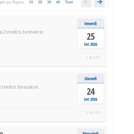
ghe per Pagina:
10
20
30
40
Tutti
Venerdì
n.2 crediti formativi
25
Set 2026
1 di 1.173
Giovedì
 crediti formativi
24
Set 2026
2 di 1.173
to
Mercoledì