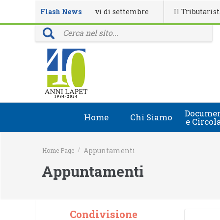
ndario eventi formativi di settembre
Flash News
Il Tributarista n. 4
vinciali: 40 anni della rivista Il Tributarista
Documen
Home
Chi Siamo
e Circol
Chi Siamo
Circolari
/
Appuntamenti
Home Page
Lapet in Italia
Document
Appuntamenti
Guida lapet
Marchio Registrato
Condivisione
Contatti