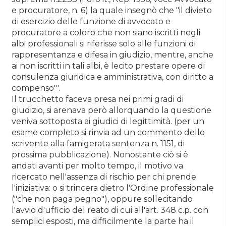
e procuratore, n. 6) la quale insegnò che "il divieto
di esercizio delle funzione di avvocato e
procuratore a coloro che non siano iscritti negli
albi professionali si riferisse solo alle funzioni di
rappresentanza e difesa in giudizio, mentre, anche
ai non iscritti in tali albi, è lecito prestare opere di
consulenza giuridica e amministrativa, con diritto a
compenso"'.
Il trucchetto faceva presa nei primi gradi di
giudizio, si arenava però allorquando la questione
veniva sottoposta ai giudici di legittimità. (per un
esame completo si rinvia ad un commento dello
scrivente alla famigerata sentenza n. 1151, di
prossima pubblicazione). Nonostante ciò si è
andati avanti per molto tempo, il motivo va
ricercato nell'assenza di rischio per chi prende
l'iniziativa: o si trincera dietro l'Ordine professionale
("che non paga pegno"), oppure sollecitando
l'avvio d'ufficio del reato di cui all'art. 348 c.p. con
semplici esposti, ma difficilmente la parte ha il