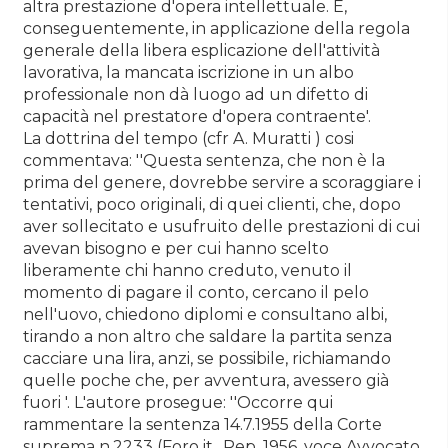
altra prestazione d'opera intellettuale. E,
conseguentemente, in applicazione della regola
generale della libera esplicazione dell'attività
lavorativa, la mancata iscrizione in un albo
professionale non dà luogo ad un difetto di
capacità nel prestatore d'opera contraente'.
La dottrina del tempo (cfr A. Muratti ) cosi
commentava: ''Questa sentenza, che non è la
prima del genere, dovrebbe servire a scoraggiare i
tentativi, poco originali, di quei clienti, che, dopo
aver sollecitato e usufruito delle prestazioni di cui
avevan bisogno e per cui hanno scelto
liberamente chi hanno creduto, venuto il
momento di pagare il conto, cercano il pelo
nell'uovo, chiedono diplomi e consultano albi,
tirando a non altro che saldare la partita senza
cacciare una lira, anzi, se possibile, richiamando
quelle poche che, per avventura, avessero già
fuori '. L'autore prosegue: ''Occorre qui
rammentare la sentenza 14.7.1955 della Corte
suprema n.2233 (Foro it., Rep. 1956, voce Avvocato