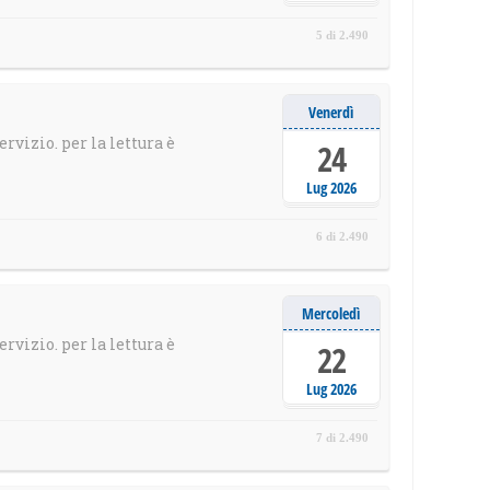
5 di 2.490
Venerdì
ervizio. per la lettura è
24
Lug 2026
6 di 2.490
Mercoledì
ervizio. per la lettura è
22
Lug 2026
7 di 2.490