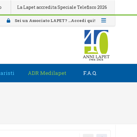
La Lapet accredita Speciale Telefisco 2026
Attivazione ta
Sei un Associato LAPET? ...Accedi qui!
aristi
ADR Medilapet
F.A.Q.