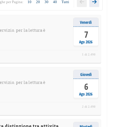
ghe per Pagina:
10
20
30
40
Tutti
Venerdì
ervizio. per la lettura è
7
Ago 2026
1 di 2.490
Giovedì
ervizio. per la lettura è
6
Ago 2026
2 di 2.490
a distinzione tra attivita
Martedì