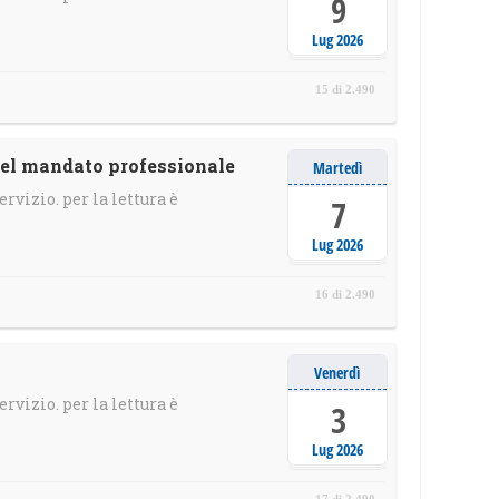
9
Lug 2026
15 di 2.490
del mandato professionale
Martedì
ervizio. per la lettura è
7
Lug 2026
16 di 2.490
Venerdì
ervizio. per la lettura è
3
Lug 2026