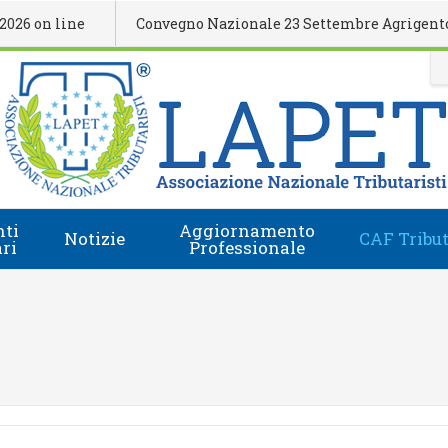
 line
Convegno Nazionale 23 Settembre Agrigento
ti
Aggiornamento
Notizie
CAF Tribut
ari
Professionale
Comunicati Stampa
Regolamento
i
Eventi Formativi
Accesso e-Learning
Rassegna Stampa
Domanda Accreditamento Enti e Relatori
Rivista
Enti e Relatori
Video
Calendario Nazionale