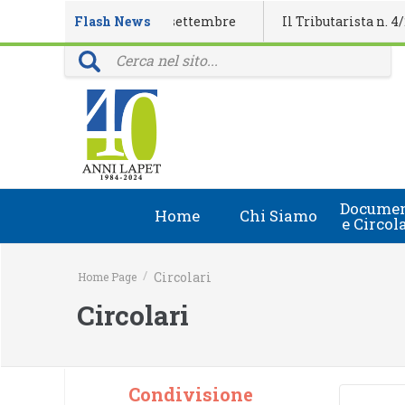
eventi formativi di settembre
Flash News
Il Tributarista n. 4/2026 on
i: 40 anni della rivista Il Tributarista
Documen
Home
Chi Siamo
e Circol
Chi Siamo
Circolari
/
Circolari
Home Page
Lapet in Italia
Document
Circolari
Guida lapet
Marchio Registrato
Condivisione
Contatti