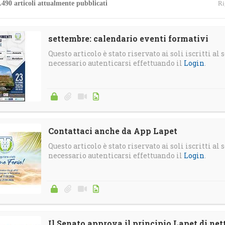
.490 articoli attualmente pubblicati
Ri
4
Gallerie
Calendario e-Learning
Corsi in streaming
settembre: calendario eventi formativi
Questo articolo è stato riservato ai soli iscritti al s
Calendario Territoriale
necessario autenticarsi effettuando il
Login
.
Contattaci anche da App Lapet
Questo articolo è stato riservato ai soli iscritti al s
necessario autenticarsi effettuando il
Login
.
Il Senato approva il principio Lapet di nett