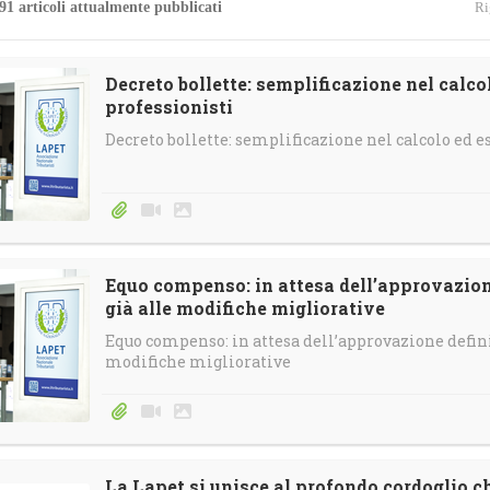
91 articoli attualmente pubblicati
Ri
4
Gallerie
Calendario e-Learning
Corsi in streaming
Decreto bollette: semplificazione nel calco
professionisti
Calendario Territoriale
Decreto bollette: semplificazione nel calcolo ed e
Equo compenso: in attesa dell’approvazion
già alle modifiche migliorative
Equo compenso: in attesa dell’approvazione definit
modifiche migliorative
La Lapet si unisce al profondo cordoglio c