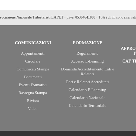
sociazione Nazionale Tributaristi LAPET
- p.iva:
05364641000
- Tutti i diritti sono riservati
COMUNICAZIONI
FORMAZIONE
APPRO
Appuntamenti
Regolamento
F
Circolare
Accesso E-Learning
CAF T
Comunicati Stampa
Domanda Accreditamento Enti e
Relatori
Documenti
Enti e Relatori Accreditati
Eventi Formativi
Calendario E-Learning
Rassegna Stampa
Calendario Nazionale
Rivista
Calendario Territoriale
Video