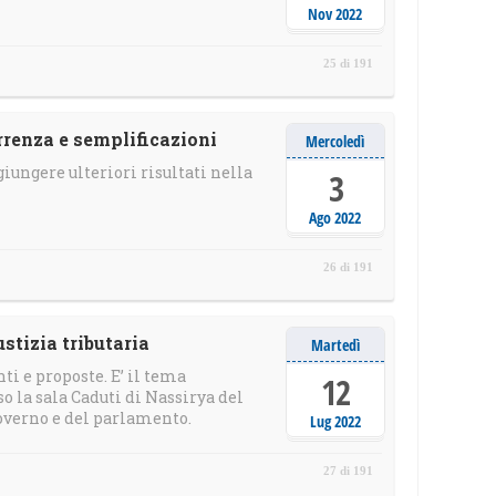
Nov 2022
25 di 191
rrenza e semplificazioni
Mercoledì
giungere ulteriori risultati nella
3
Ago 2022
26 di 191
stizia tributaria
Martedì
ti e proposte. E’ il tema
12
sso la sala Caduti di Nassirya del
overno e del parlamento.
Lug 2022
27 di 191