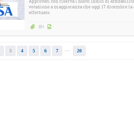
Approvati con riserva i nuovi indici di affidabilità 
votazione a maggioranza che oggi 17 dicembre la
effettuato.
...
3
4
5
6
7
20