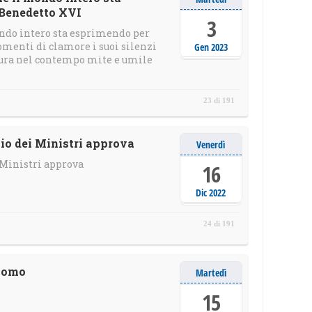
 Benedetto XVI
3
ondo intero sta esprimendo per
menti di clamore i suoi silenzi
Gen 2023
atura nel contempo mite e umile
23 di 191
lio dei Ministri approva
Venerdì
i Ministri approva
16
Dic 2022
24 di 191
onomo
Martedì
15