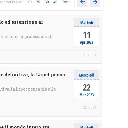
ghe per Pagina:
10
20
30
40
Tutti
lo ed estensione ai
Martedì
11
stensione ai professionisti
Apr 2023
21 di 191
e definitiva, la Lapet pensa
Mercoledì
22
iva, la Lapet pensa già alle
Mar 2023
22 di 191
he il mondo intero sta
Martedì