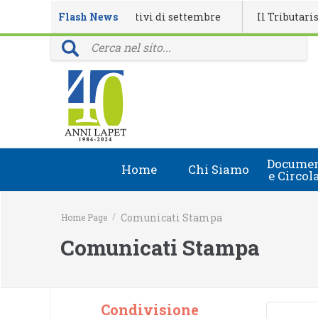
ndario eventi formativi di settembre
Flash News
Il Tributarista n. 4
vinciali: 40 anni della rivista Il Tributarista
Documen
Home
Chi Siamo
e Circol
Chi Siamo
Circolari
/
Comunicati Stampa
Home Page
Lapet in Italia
Document
Comunicati Stampa
Guida lapet
Marchio Registrato
Condivisione
Contatti