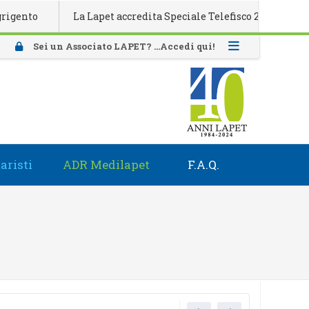
o
La Lapet accredita Speciale Telefisco 2026
Attivaz
Sei un Associato LAPET? ...Accedi qui!
aristi
ADR Medilapet
F.A.Q.