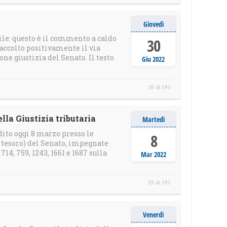
Giovedì
e: questo è il commento a caldo
30
 accolto positivamente il via
e giustizia del Senato. Il testo
Giu 2022
28 di 191
lla Giustizia tributaria
Martedì
ito oggi 8 marzo presso le
8
e tesoro) del Senato, impegnate
14, 759, 1243, 1661 e 1687 sulla
Mar 2022
29 di 191
Venerdì