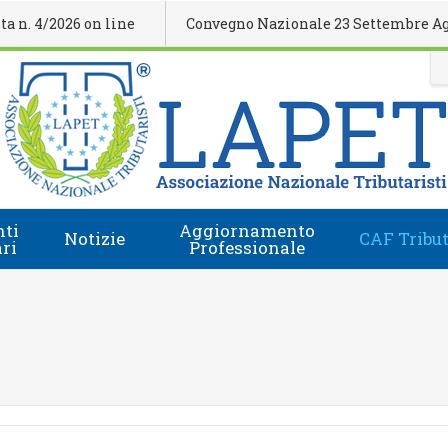
/2026 on line
Convegno Nazionale 23 Settembre Agrigent
ti
Aggiornamento
Notizie
CAF Tribut
ari
Professionale
Comunicati Stampa
Regolamento
i
Eventi Formativi
Accesso e-Learning
Rassegna Stampa
Domanda Accreditamento Enti e Relatori
Rivista
Enti e Relatori
Video
Calendario Nazionale