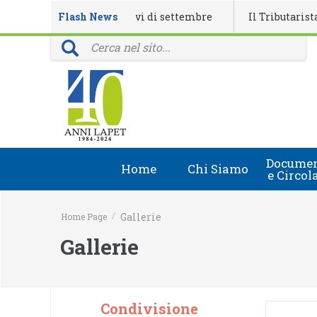
ario eventi formativi di settembre
Flash News
Il Tributarista n. 4/20
nciali: 40 anni della rivista Il Tributarista
Documen
Home
Chi Siamo
e Circol
Chi Siamo
Circolari
/
Gallerie
Home Page
Lapet in Italia
Document
Gallerie
Guida lapet
Marchio Registrato
Condivisione
Contatti