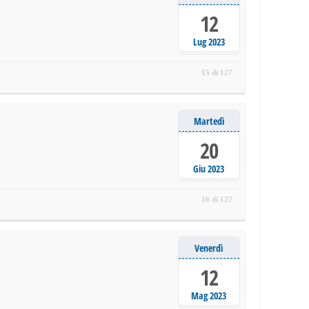
12
Lug 2023
15 di 127
Martedì
20
Giu 2023
16 di 127
Venerdì
12
Mag 2023