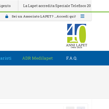
La Lapet accredita Speciale Telefisco 2026
Attivazio
Sei un Associato LAPET? ...Accedi qui!
aristi
ADR Medilapet
F.A.Q.