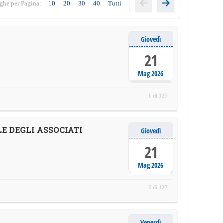
ghe per Pagina:
10
20
30
40
Tutti
Giovedì
21
Mag 2026
1 di 127
E DEGLI ASSOCIATI
Giovedì
21
Mag 2026
2 di 127
Venerdì