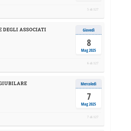
5 di 127
 DEGLI ASSOCIATI
Giovedì
8
Mag 2025
6 di 127
GIUBILARE
Mercoledì
7
Mag 2025
7 di 127