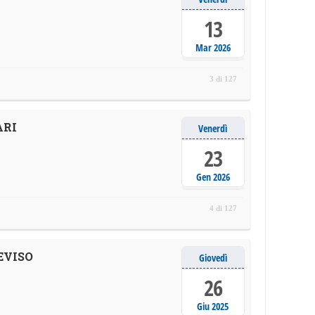
13
Mar 2026
3 di 127
ARI
Venerdì
23
Gen 2026
4 di 127
EVISO
Giovedì
26
Giu 2025