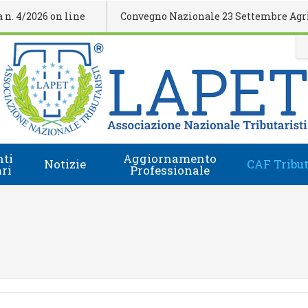
26 on line
Convegno Nazionale 23 Settembre Agrigento
ti
Aggiornamento
Notizie
CAF Tribut
ari
Professionale
Comunicati Stampa
Regolamento
i
Eventi Formativi
Accesso e-Learning
Rassegna Stampa
Domanda Accreditamento Enti e Relatori
Rivista
Enti e Relatori
Video
Calendario Nazionale