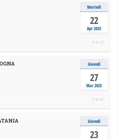
Martedì
22
Apr 2025
8 di 127
LOGNA
Giovedì
27
Mar 2025
9 di 127
ATANIA
Giovedì
23