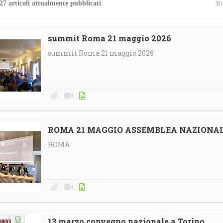
27 articoli attualmente pubblicati
Ri
4
Gallerie
Calendario e-Learning
Corsi in streaming
summit Roma 21 maggio 2026
summit Roma 21 maggio 2026
Calendario Territoriale
ROMA 21 MAGGIO ASSEMBLEA NAZIONAL
ROMA
13 marzo convegno nazionale a Torino