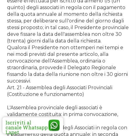
essere effettuata per iscritto da almeno 1/5 (un
quinto) degli associati in regola con il pagamento
della quota annuale al momento della richiesta
stessa, per deliberare sull'ordine del giorno dagli
stessi proposto; in tal caso, il Presidente provinciale
deve fissare la data dell'assemblea non oltre 30
(trenta) giorni dalla data della richiesta.
Qualora il Presidente non ottemperi nei tempi e
nei modi previsti dal presente articolo, alla
convocazione dell'Assemblea, ordinaria o
straordinaria, provvede il Delegato Regionale
fissando la data della riunione non oltre i 30 giorni
successivi.
Art. 21 - Assemblea degli Associati Provinciali
(Costituzione e funzionamento)
L'Assemblea provinciale degli associati è
validamente costituita: in prima convocazione,
quando è presente la
Iscriviti al
canale Whatsapp
maggioranza assoluta degli Associati in regola con
Lapet
il pagamento della quota annuale; in seconda