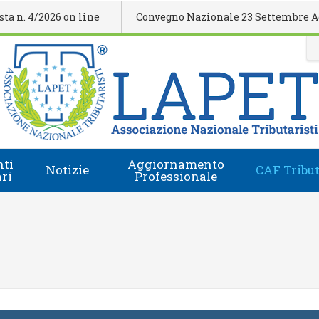
. 4/2026 on line
Convegno Nazionale 23 Settembre Agrige
ti
Aggiornamento
Notizie
CAF Tribut
ari
Professionale
Comunicati Stampa
Regolamento
i
Eventi Formativi
Accesso e-Learning
Rassegna Stampa
Domanda Accreditamento Enti e Relatori
Rivista
Enti e Relatori
Video
Calendario Nazionale