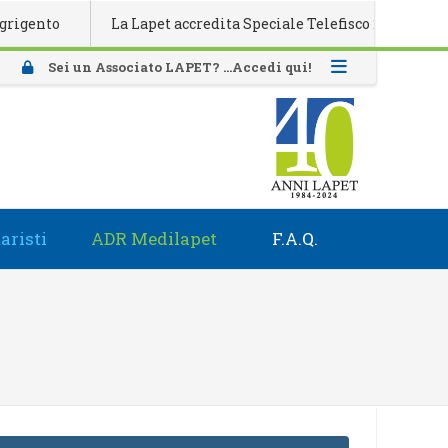
nto
La Lapet accredita Speciale Telefisco 2026
Atti
Sei un Associato LAPET? ...Accedi qui!
aristi
ADR Medilapet
F.A.Q.