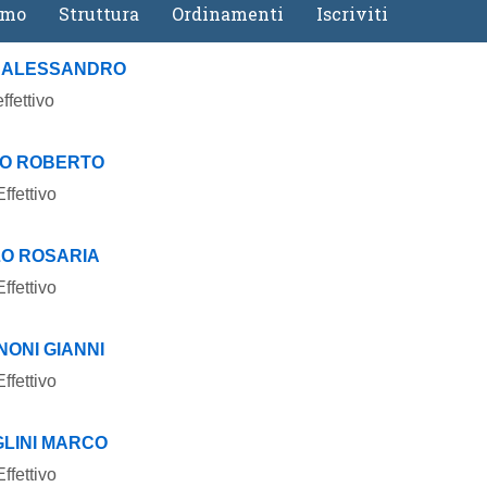
amo
Struttura
Ordinamenti
Iscriviti
4
Gallerie
Calendario e-Learning
 ALESSANDRO
Corsi in streaming
fettivo
Calendario Territoriale
O ROBERTO
fettivo
O ROSARIA
fettivo
NONI GIANNI
fettivo
LINI MARCO
fettivo