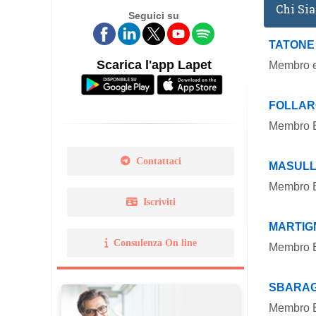
Chi Si
Seguici su
Legge 14 gennaio 2013 N. 
TATONE
Norma Uni 11511
Scarica l'app Lapet
Membro ef
FOLLAR
Membro Ef
Contattaci
MASULL
Membro Ef
Iscriviti
MARTIG
Consulenza On line
Membro Ef
SBARAG
Membro Ef