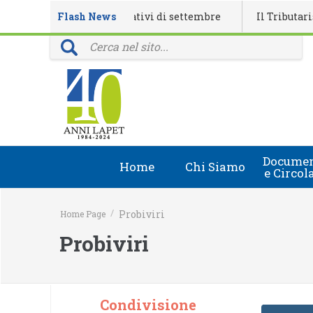
alendario eventi formativi di settembre
Flash News
Il Tributarista n
provinciali: 40 anni della rivista Il Tributarista
Documen
Home
Chi Siamo
e Circol
Chi Siamo
Circolari
/
Probiviri
Home Page
Lapet in Italia
Document
Probiviri
Guida lapet
Marchio Registrato
Condivisione
Contatti