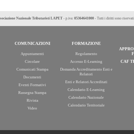
sociazione Nazionale Tributaristi LAPET
- p.iva:
05364641000
- Tutti i diritti sono riservati
COMUNICAZIONI
FORMAZIONE
APPRO
Appuntamenti
Regolamento
F
Circolare
Accesso E-Learning
CAF T
Comunicati Stampa
Domanda Accreditamento Enti e
Relatori
Documenti
Enti e Relatori Accreditati
Eventi Formativi
Calendario E-Learning
Rassegna Stampa
Calendario Nazionale
Rivista
Calendario Territoriale
Video