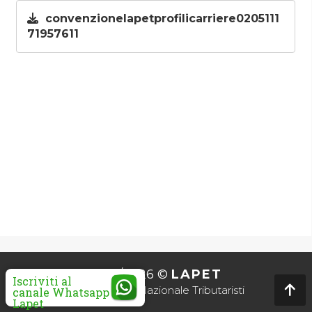
convenzionelapetprofilicarriere0205111
71957611
2010/2026 ©
LAPET
Iscriviti al
Associazione Nazionale Tributaristi
canale Whatsapp
Lapet