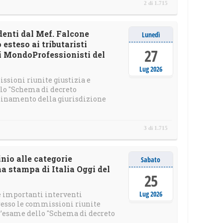
2 di 1.715
ndenti dal Mef. Falcone
Lunedì
esteso ai tributaristi
27
di MondoProfessionisti del
Lug 2026
ssioni riunite giustizia e
lo "Schema di decreto
rdinamento della giurisdizione
3 di 1.715
inio alle categorie
Sabato
a stampa di Italia Oggi del
25
Lug 2026
de importanti interventi
presso le commissioni riunite
ll’esame dello "Schema di decreto