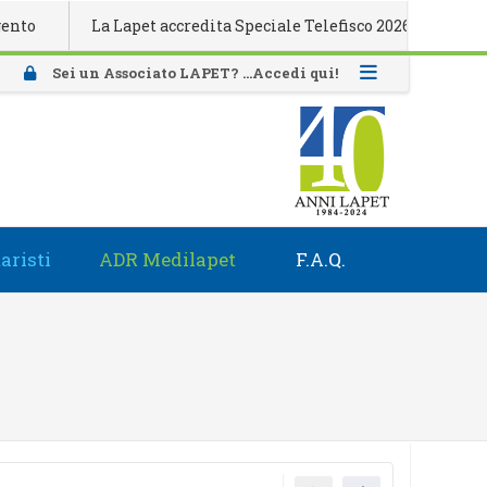
La Lapet accredita Speciale Telefisco 2026
Attivazio
Sei un Associato LAPET? ...Accedi qui!
aristi
ADR Medilapet
F.A.Q.