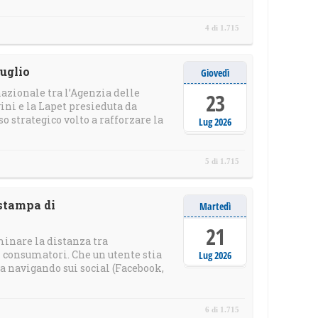
4 di 1.715
uglio
Giovedì
azionale tra l’Agenzia delle
23
ini e la Lapet presieduta da
o strategico volto a rafforzare la
Lug 2026
5 di 1.715
 stampa di
Martedì
21
iminare la distanza tra
 i consumatori. Che un utente stia
Lug 2026
a navigando sui social (Facebook,
6 di 1.715