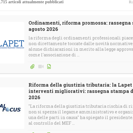
.715 articoli attualmente pubblicati
Ri
4
Gallerie
Calendario e-Learning
Corsi in streaming
Ordinamenti, riforma promossa: rassegna s
agosto 2026
Calendario Territoriale
la riforma degli ordinamenti professionali piace 
non direttamente toccate dalle novità normative. 
alcune dichiarazioni in merito alla legge approvata
come l'associazione di ...
Riforma della giustizia tributaria: la Lape
interventi migliorativi: rassegna stampa di
2026
"La riforma della giustizia tributaria rischia di
non si spezza il legame amministrativo e organiz
una delle parti in causa" ha spiegato il presidente.
al controllo del MEF ...