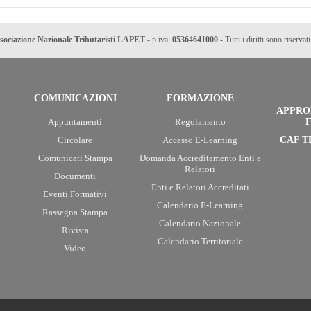
sociazione Nazionale Tributaristi LAPET
- p.iva:
05364641000
- Tutti i diritti sono riservati
COMUNICAZIONI
FORMAZIONE
APPRO
Appuntamenti
Regolamento
F
Circolare
Accesso E-Learning
CAF T
Comunicati Stampa
Domanda Accreditamento Enti e
Relatori
Documenti
Enti e Relatori Accreditati
Eventi Formativi
Calendario E-Learning
Rassegna Stampa
Calendario Nazionale
Rivista
Calendario Territoriale
Video