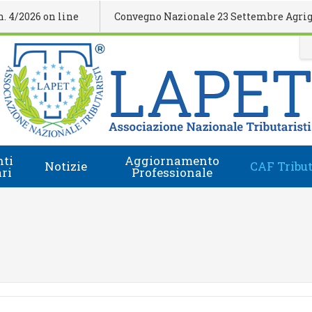
026 on line
Convegno Nazionale 23 Settembre Agrigento
ti
Aggiornamento
Notizie
CAF Tribut
ari
Professionale
Comunicati Stampa
Regolamento
i
Eventi Formativi
Accesso e-Learning
Rassegna Stampa
Domanda Accreditamento Enti e Relatori
Rivista
Enti e Relatori
Video
Calendario Nazionale