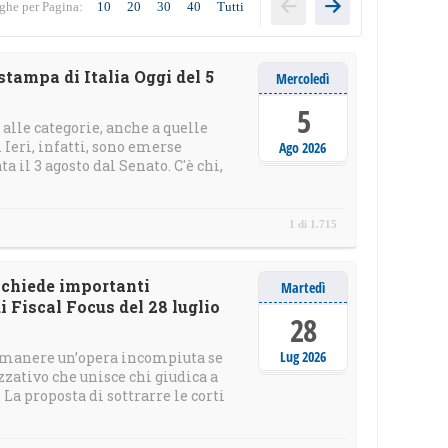
ghe per Pagina:
10
20
30
40
Tutti
tampa di Italia Oggi del 5
Mercoledì
5
alle categorie, anche a quelle
Ieri, infatti, sono emerse
Ago 2026
 il 3 agosto dal Senato. C'è chi,
1 di 1.715
t chiede importanti
Martedì
 Fiscal Focus del 28 luglio
28
Lug 2026
 rimanere un’opera incompiuta se
zativo che unisce chi giudica a
 La proposta di sottrarre le corti