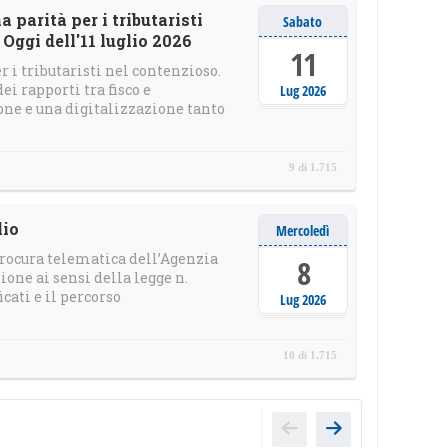
 parità per i tributaristi
Sabato
Oggi dell'11 luglio 2026
11
r i tributaristi nel contenzioso.
i rapporti tra fisco e
Lug 2026
ne e una digitalizzazione tanto
9 di 1.715
lio
Mercoledì
 procura telematica dell’Agenzia
8
ione ai sensi della legge n.
cati e il percorso
Lug 2026
10 di 1.715