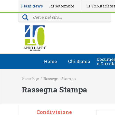
dario eventi formativi di settembre
Flash News
Il Tributarista n. 4/2
nciali: 40 anni della rivista Il Tributarista
Documen
Home
Chi Siamo
e Circol
Chi Siamo
Circolari
/
Rassegna Stampa
Home Page
Lapet in Italia
Document
Rassegna Stampa
Guida lapet
Marchio Registrato
Condivisione
Contatti