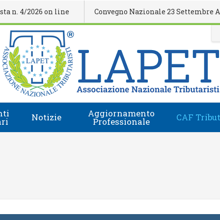
 4/2026 on line
Convegno Nazionale 23 Settembre Agrige
ti
Aggiornamento
Notizie
CAF Tribut
ari
Professionale
Comunicati Stampa
Regolamento
i
Eventi Formativi
Accesso e-Learning
Rassegna Stampa
Domanda Accreditamento Enti e Relatori
Rivista
Enti e Relatori
Video
Calendario Nazionale