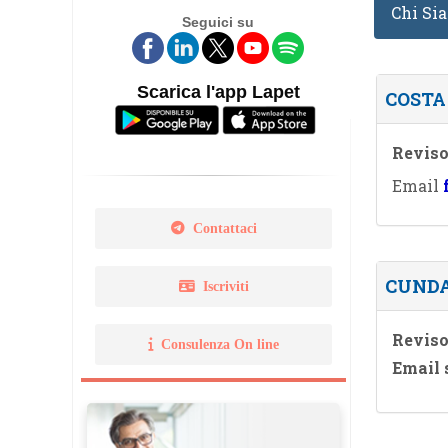
Chi Si
Seguici su
Legge 14 gennaio 2013 N. 
Norma Uni 11511
Scarica l'app Lapet
COSTA
Reviso
Email
Contattaci
CUNDA
Iscriviti
Reviso
Consulenza On line
Email 