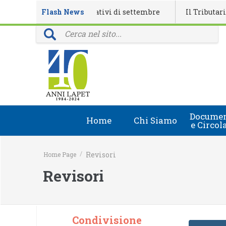
alendario eventi formativi di settembre
Flash News
Il Tributarista n.
provinciali: 40 anni della rivista Il Tributarista
Documen
Home
Chi Siamo
e Circol
Chi Siamo
Circolari
/
Revisori
Home Page
Lapet in Italia
Document
Revisori
Guida lapet
Marchio Registrato
Condivisione
Contatti