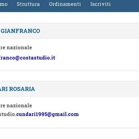
amo
Struttura
Ordinamenti
Iscriviti
4
Gallerie
Calendario e-Learning
Corsi in streaming
 GIANFRANCO
Calendario Territoriale
re nazionale
franco@costastudio.it
RI ROSARIA
re nazionale
studio.
cundari1995@gmail.com