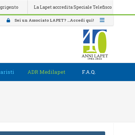
nto
La Lapet accredita Speciale Telefisco 2026
Atti
Sei un Associato LAPET? ...Accedi qui!
aristi
ADR Medilapet
F.A.Q.