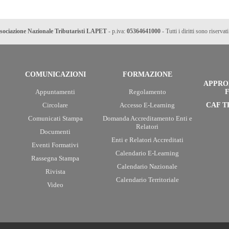
sociazione Nazionale Tributaristi LAPET
- p.iva:
05364641000
- Tutti i diritti sono riservati
COMUNICAZIONI
FORMAZIONE
APPRO
Appuntamenti
Regolamento
F
Circolare
Accesso E-Learning
CAF T
Comunicati Stampa
Domanda Accreditamento Enti e
Relatori
Documenti
Enti e Relatori Accreditati
Eventi Formativi
Calendario E-Learning
Rassegna Stampa
Calendario Nazionale
Rivista
Calendario Territoriale
Video