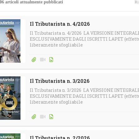
06 articoli attualmente pubblicati
Ri
4
Gallerie
Calendario e-Learning
Corsi in streaming
Il Tributarista n. 4/2026
Il Tributarista n. 4/2026 LA VERSIONE INTEGRA
Calendario Territoriale
ESCLUSIVAMENTE DAGLI ISCRITTI LAPET (effettua 
liberamente sfogliabile
Il Tributarista n. 3/2026
Il Tributarista n. 3/2026 LA VERSIONE INTEGRA
ESCLUSIVAMENTE DAGLI ISCRITTI LAPET (effettua 
liberamente sfogliabile
Il Tributarista n. 2/2026