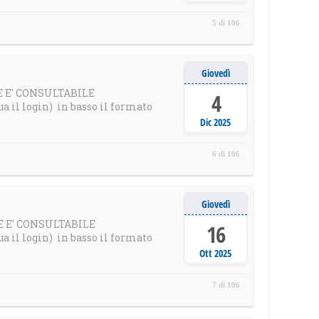
5 di 106
Giovedì
LE E' CONSULTABILE
4
il login) in basso il formato
Dic 2025
6 di 106
Giovedì
LE E' CONSULTABILE
16
il login) in basso il formato
Ott 2025
7 di 106