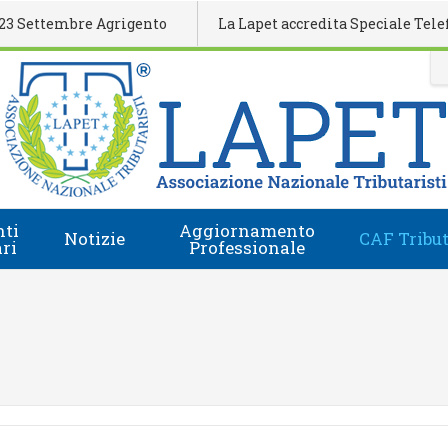
mbre Agrigento
La Lapet accredita Speciale Telefisco 202
ti
Aggiornamento
Notizie
CAF Tribut
ari
Professionale
Comunicati Stampa
Regolamento
i
Eventi Formativi
Accesso e-Learning
Rassegna Stampa
Domanda Accreditamento Enti e Relatori
Rivista
Enti e Relatori
Video
Calendario Nazionale