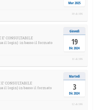
Mar 2025
10 di 106
Giovedì
LE E' CONSULTABILE
19
il login) in basso il formato
Dic 2024
11 di 106
Martedì
LE E' CONSULTABILE
3
il login) in basso il formato
Dic 2024
12 di 106