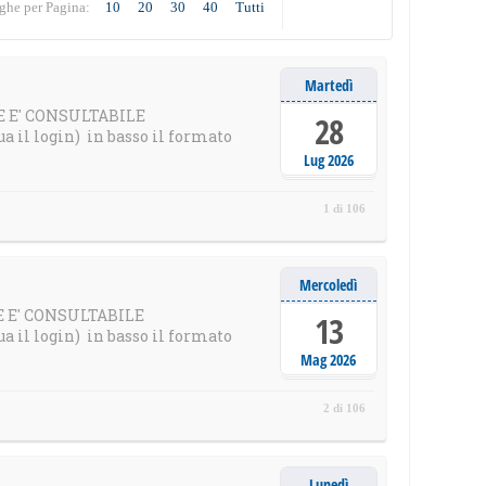
ghe per Pagina:
10
20
30
40
Tutti
Martedì
LE E' CONSULTABILE
28
il login) in basso il formato
Lug 2026
1 di 106
Mercoledì
LE E' CONSULTABILE
13
il login) in basso il formato
Mag 2026
2 di 106
Lunedì