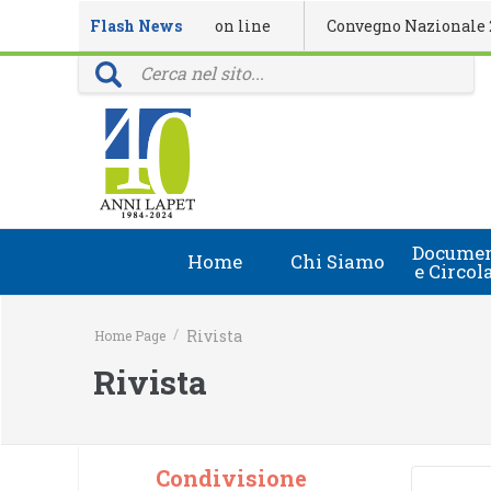
ributarista n. 4/2026 on line
Flash News
Convegno Nazionale 23 Sette
i: 40 anni della rivista Il Tributarista
Documen
Home
Chi Siamo
e Circol
Chi Siamo
Circolari
/
Rivista
Home Page
Lapet in Italia
Document
Rivista
Guida lapet
Marchio Registrato
Condivisione
Contatti