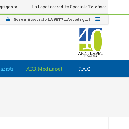
nto
La Lapet accredita Speciale Telefisco 2026
Atti
Sei un Associato LAPET? ...Accedi qui!
aristi
ADR Medilapet
F.A.Q.