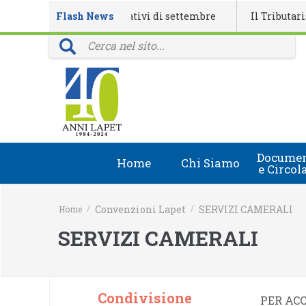
alendario eventi formativi di settembre
Flash News
Il Tributarista n.
provinciali: 40 anni della rivista Il Tributarista
Documen
Home
Chi Siamo
e Circol
Chi Siamo
Circolari
/
/
Convenzioni Lapet
SERVIZI CAMERALI
Home
Lapet in Italia
Document
SERVIZI CAMERALI
Guida lapet
Marchio Registrato
Condivisione
PER ACC
Contatti