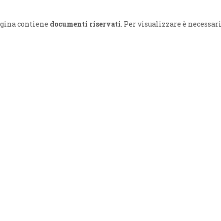
4
Gallerie
Calendario e-Learning
agina contiene
documenti riservati
. Per visualizzare è necessari
Corsi in streaming
Calendario Territoriale