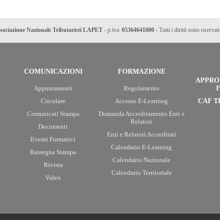
sociazione Nazionale Tributaristi LAPET
- p.iva:
05364641000
- Tutti i diritti sono riservati
COMUNICAZIONI
FORMAZIONE
APPRO
Appuntamenti
Regolamento
F
Circolare
Accesso E-Learning
CAF T
Comunicati Stampa
Domanda Accreditamento Enti e
Relatori
Documenti
Enti e Relatori Accreditati
Eventi Formativi
Calendario E-Learning
Rassegna Stampa
Calendario Nazionale
Rivista
Calendario Territoriale
Video