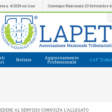
 4/2026 on line
Convegno Nazionale 23 Settembre Agrige
ti
Aggiornamento
Notizie
CAF Tribut
ari
Professionale
Comunicati Stampa
Regolamento
i
Eventi Formativi
Accesso e-Learning
Rassegna Stampa
Domanda Accreditamento Enti e Relatori
Rivista
Enti e Relatori
EDERE AL SERVIZIO CONSULTA L'ALLEGATO
Video
Calendario Nazionale