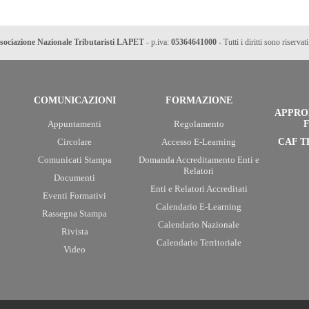
sociazione Nazionale Tributaristi LAPET
- p.iva:
05364641000
- Tutti i diritti sono riservati
COMUNICAZIONI
FORMAZIONE
APPRO
Appuntamenti
Regolamento
F
Circolare
Accesso E-Learning
CAF T
Comunicati Stampa
Domanda Accreditamento Enti e
Relatori
Documenti
Enti e Relatori Accreditati
Eventi Formativi
Calendario E-Learning
Rassegna Stampa
Calendario Nazionale
Rivista
Calendario Territoriale
Video