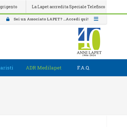
nto
La Lapet accredita Speciale Telefisco 2026
Atti
Sei un Associato LAPET? ...Accedi qui!
aristi
ADR Medilapet
F.A.Q.