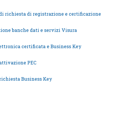
4
Gallerie
Calendario e-Learning
i richiesta di registrazione e certificazione
Corsi in streaming
one banche dati e servizi Visura
Calendario Territoriale
ettronica certificata e Business Key
attivazione PEC
richiesta Business Key