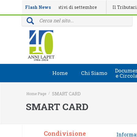
alendario eventi formativi di settembre
Flash News
Il Tributarista n
provinciali: 40 anni della rivista Il Tributarista
Documen
Home
Chi Siamo
e Circol
Chi Siamo
Circolari
/
SMART CARD
Home Page
Lapet in Italia
Document
SMART CARD
Guida lapet
Marchio Registrato
Condivisione
Informa
Contatti