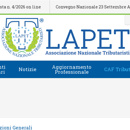
. 4/2026 on line
Convegno Nazionale 23 Settembre Agrige
ti
Aggiornamento
Notizie
CAF Tribut
ari
Professionale
Comunicati Stampa
Regolamento
i
Eventi Formativi
Accesso e-Learning
Rassegna Stampa
Domanda Accreditamento Enti e Relatori
Rivista
Enti e Relatori
zioni Generali
Video
Calendario Nazionale